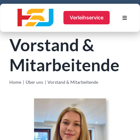
Zum
Inhalt
Verleihservice
Toggle
springen
Navigat
Ausbildung
Vorstand &
Ferienfreizeiten
Mitarbeitende
Jugendtreff
Service
Home
Über uns
Vorstand & Mitarbeitende
Hier Bewerben
Über uns
Suche
nach:
Account