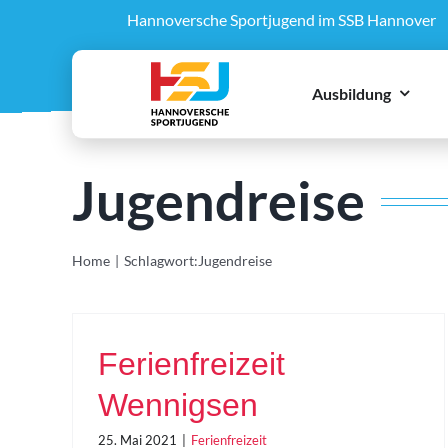
Zum
Hannoversche Sportjugend im SSB Hannover
Inhalt
springen
Ausbildung
Jugendreise
Home
Schlagwort:
Jugendreise
Ferienfreizeit
Wennigsen
25. Mai 2021
|
Ferienfreizeit