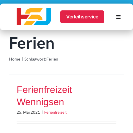
Zum
Inhalt
Verleihservice
Toggle
springen
Navigat
Ausbildung
Ferien
Ferienfreizeiten
Jugendtreff
Home
Schlagwort:
Ferien
Service
Hier Bewerben
Ferienfreizeit
Über uns
Wennigsen
Suche
25. Mai 2021
|
Ferienfreizeit
nach:
Account