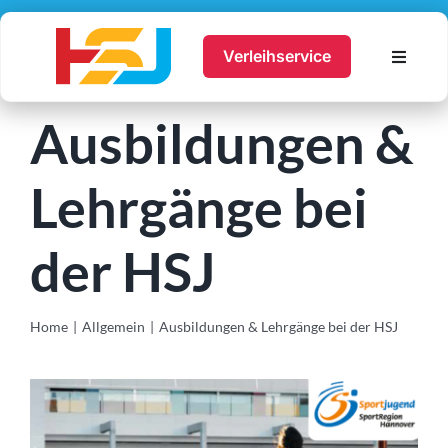
Zum
Inhalt
Verleihservice
Toggle
springen
Navigat
Ausbildung
Ausbildungen &
Ferienfreizeiten
Lehrgänge bei
Jugendtreff
Service
der HSJ
Hier Bewerben
Über uns
Home
Allgemein
Ausbildungen & Lehrgänge bei der HSJ
Suche
Zeige
nach:
grösseres
Account
Bild