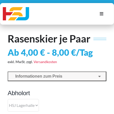
Zum
Inhalt
Toggle
springen
Navigat
Alle Artikel
Rasenskier je Paar
Autos
Geräte
Ab
4,00
€
-
8,00
€
/Tag
Möbel
exkl. MwSt.
zzgl.
Versandkosten
Warenkorb
Informationen zum Preis
Account
Suche
Abholort
nach: