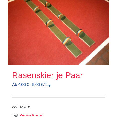
Rasenskier je Paar
Ab
4,00
€
-
8,00
€
/Tag
exkl. MwSt.
zzgl.
Versandkosten