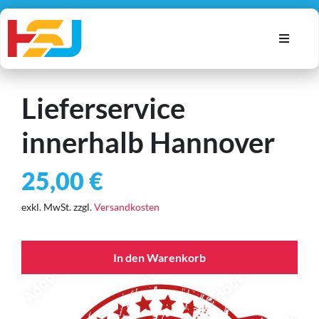
Zum
Inhalt
Toggle
springen
Navigat
Alle Artikel
Lieferservice
Autos
innerhalb Hannover
Geräte
Möbel
25,00
€
Warenkorb
exkl. MwSt.
zzgl.
Versandkosten
Account
Suche
In den Warenkorb
nach: