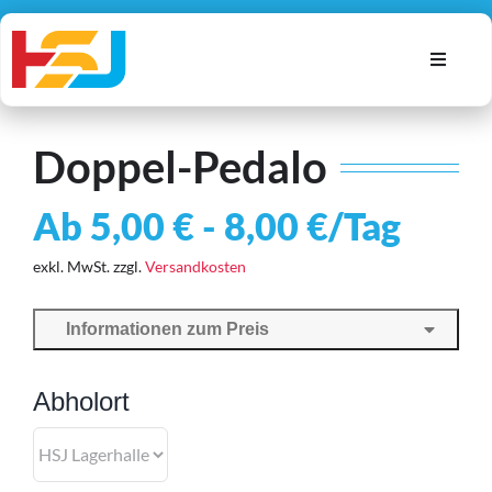
Zum
Inhalt
Toggle
springen
Navigat
Alle Artikel
Doppel-Pedalo
Autos
Geräte
Ab
5,00
€
-
8,00
€
/Tag
Möbel
exkl. MwSt.
zzgl.
Versandkosten
Warenkorb
Informationen zum Preis
Account
Suche
Abholort
nach: