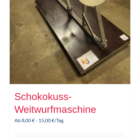
Schokokuss-
Weitwurfmaschine
Ab
8,00
€
-
15,00
€
/Tag