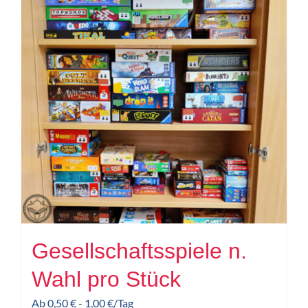
Gesellschaftsspiele n.
Wahl pro Stück
Ab
0,50
€
-
1,00
€
/Tag