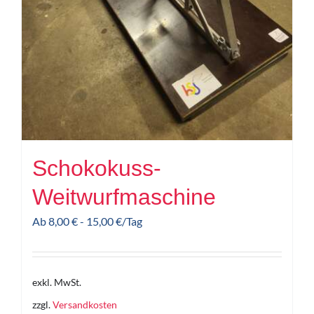
Schokokuss-
Weitwurfmaschine
Ab
8,00
€
-
15,00
€
/Tag
exkl. MwSt.
zzgl.
Versandkosten