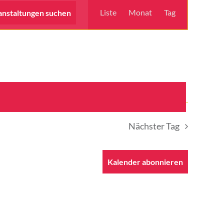
Veranstaltu
Liste
Monat
Tag
anstaltungen suchen
Ansichten-
Navigation
Nächster Tag
Kalender abonnieren