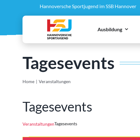
Zum
Hannoversche Sportjugend im SSB Hannover
Inhalt
springen
Ausbildung
Tagesevents
Home
Veranstaltungen
Tagesevents
Tagesevents
Veranstaltungen